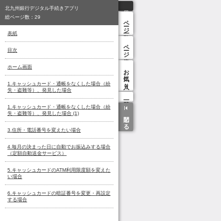
北九州銀行デジタル手続きアプリ
総ページ数：
29
ページ一覧
表紙
ページ検索
目次
ホーム画面
お気に入り
1.キャッシュカード・通帳をなくした場合（紛
失・盗難等）、発見した場合
1.キャッシュカード・通帳をなくした場合（紛
失・盗難等）、発見した場合 (1)
閉じる
3.住所・電話番号を変えたい場合
4.毎月の決まった日に自動でお振込みする場合
（定額自動送金サービス）
5.キャッシュカードのATM利用限度額を変えた
い場合
6.キャッシュカードの暗証番号を変更・再設定
する場合